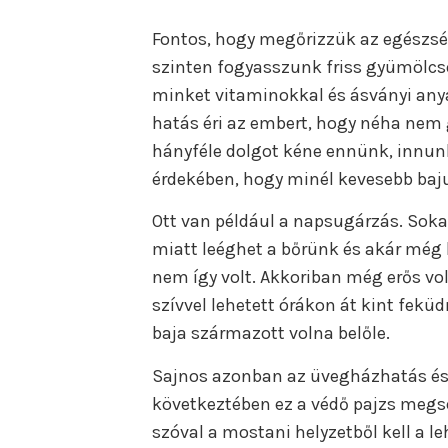
Fontos, hogy megőrizzük az egészsé
szinten fogyasszunk friss gyümölcsö
minket vitaminokkal és ásványi an
hatás éri az embert, hogy néha nem
hányféle dolgot kéne ennünk, inn
érdekében, hogy minél kevesebb baj
Ott van például a napsugárzás. Sok
miatt leéghet a bőrünk és akár még b
nem így volt. Akkoriban még erős vo
szívvel lehetett órákon át kint fekü
baja származott volna belőle.
Sajnos azonban az üvegházhatás és
következtében ez a védő pajzs megsé
szóval a mostani helyzetből kell a le