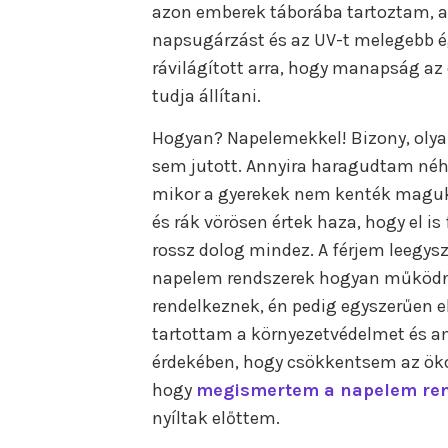
azon emberek táborába tartoztam, a
napsugárzást és az UV-t melegebb é
rávilágított arra, hogy manapság az
tudja állítani.
Hogyan? Napelemekkel! Bizony, oly
sem jutott. Annyira haragudtam néh
mikor a gyerekek nem kenték maguk
és rák vörösen értek haza, hogy el i
rossz dolog mindez. A férjem leegys
napelem rendszerek hogyan működne
rendelkeznek, én pedig egyszerűen 
tartottam a környezetvédelmet és a
érdekében, hogy csökkentsem az öko
hogy
megismertem a napelem re
nyíltak előttem.