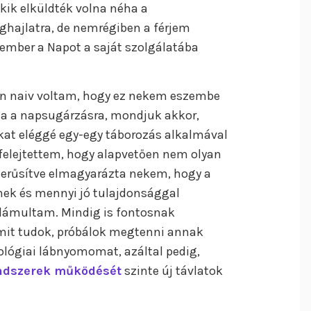
kik elküldték volna néha a
ghajlatra, de nemrégiben a férjem
 ember a Napot a saját szolgálatába
an naiv voltam, hogy ez nekem eszembe
a a napsugárzásra, mondjuk akkor,
at eléggé egy-egy táborozás alkalmával
s felejtettem, hogy alapvetően nem olyan
zerűsítve elmagyarázta nekem, hogy a
k és mennyi jó tulajdonsággal
elámultam. Mindig is fontosnak
mit tudok, próbálok megtenni annak
lógiai lábnyomomat, azáltal pedig,
ndszerek működését
szinte új távlatok