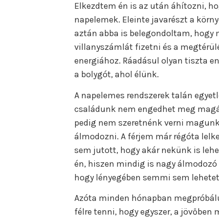
Elkezdtem én is az után áhítozni, h
napelemek. Eleinte javarészt a körn
aztán abba is belegondoltam, hogy m
villanyszámlát fizetni és a megtérül
energiához. Ráadásul olyan tiszta e
a bolygót, ahol élünk.
A napelemes rendszerek talán egyetl
családunk nem engedhet meg magán
pedig nem szeretnénk verni magunkat
álmodozni. A férjem már régóta lelk
sem jutott, hogy akár nekünk is lehe
én, hiszen mindig is nagy álmodozó 
hogy lényegében semmi sem lehetet
Azóta minden hónapban megpróbálu
félre tenni, hogy egyszer, a jövőbe