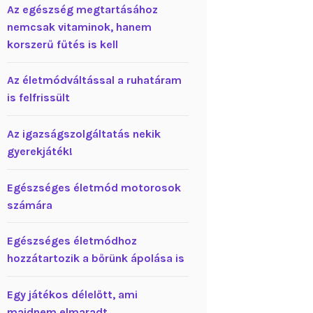
Az egészség megtartásához
nemcsak vitaminok, hanem
korszerű fűtés is kell
Az életmódváltással a ruhatáram
is felfrissült
Az igazságszolgáltatás nekik
gyerekjáték!
Egészséges életmód motorosok
számára
Egészséges életmódhoz
hozzátartozik a bőrünk ápolása is
Egy játékos délelőtt, ami
majdnem elmaradt