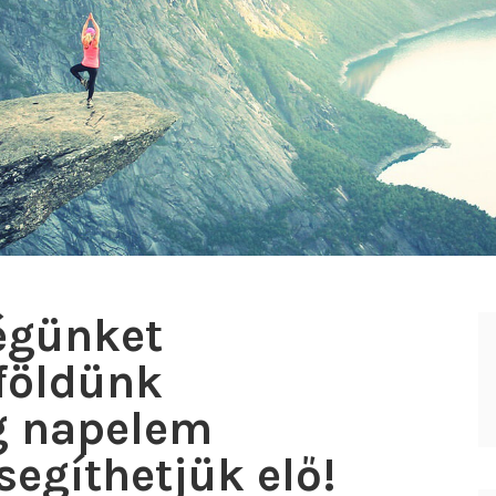
égünket
földünk
g napelem
segíthetjük elő!