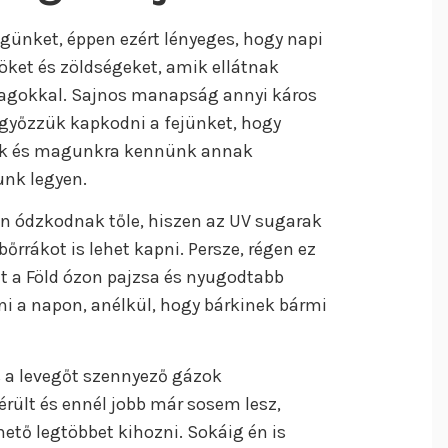
günket, éppen ezért lényeges, hogy napi
ket és zöldségeket, amik ellátnak
yagokkal. Sajnos manapság annyi káros
 győzzük kapkodni a fejünket, hogy
unk és magunkra kennünk annak
unk legyen.
an ódzkodnak tőle, hiszen az UV sugarak
őrrákot is lehet kapni. Persze, régen ez
lt a Föld ózon pajzsa és nyugodtabb
dni a napon, anélkül, hogy bárkinek bármi
 a levegőt szennyező gázok
rült és ennél jobb már sosem lesz,
hető legtöbbet kihozni. Sokáig én is