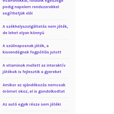
vitaminokkal, földünk egészégé
pedig napelem rendszerekkel
segíthetjük elő!
A székhelyszolgáltatás nem játék,
de lehet olyan könnyű
A szülinaposnak játék, a
kisvendégnek fogpótlás jutott
A vitaminok mellett az interaktív
játékok is fejlesztik a gyereket
Amikor az ajándékozás nemcsak
örömet okoz, el is gondolkodtat
Az autó egyik része sem játék!