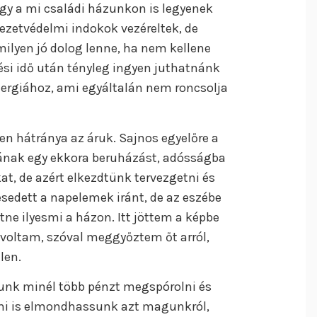
ogy a mi családi házunkon is legyenek
yezetvédelmi indokok vezéreltek, de
ilyen jó dolog lenne, ha nem kellene
ési idő után tényleg ingyen juthatnánk
nergiához, ami egyáltalán nem roncsolja
en hátránya az áruk. Sajnos egyelőre a
ak egy ekkora beruházást, adósságba
, de azért elkezdtünk tervezgetni és
esedett a napelemek iránt, de az eszébe
tne ilyesmi a házon. Itt jöttem a képbe
voltam, szóval meggyőztem őt arról,
len.
nk minél több pénzt megspórolni és
n mi is elmondhassunk azt magunkról,