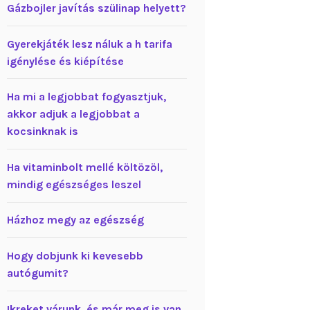
Gázbojler javítás szülinap helyett?
Gyerekjáték lesz náluk a h tarifa
igénylése és kiépítése
Ha mi a legjobbat fogyasztjuk,
akkor adjuk a legjobbat a
kocsinknak is
Ha vitaminbolt mellé költözöl,
mindig egészséges leszel
Házhoz megy az egészség
Hogy dobjunk ki kevesebb
autógumit?
Ikreket várunk, és már meg is van