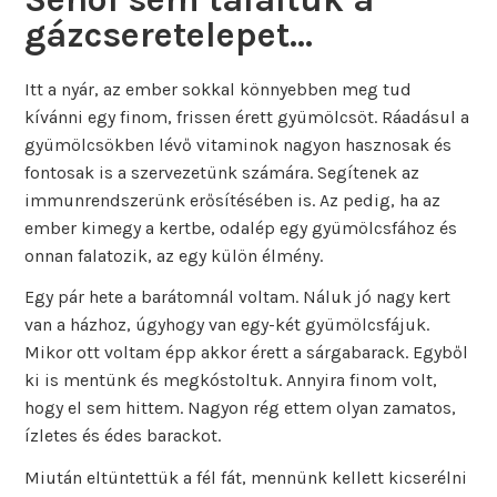
gázcseretelepet…
Itt a nyár, az ember sokkal könnyebben meg tud
kívánni egy finom, frissen érett gyümölcsöt. Ráadásul a
gyümölcsökben lévő vitaminok nagyon hasznosak és
fontosak is a szervezetünk számára. Segítenek az
immunrendszerünk erősítésében is. Az pedig, ha az
ember kimegy a kertbe, odalép egy gyümölcsfához és
onnan falatozik, az egy külön élmény.
Egy pár hete a barátomnál voltam. Náluk jó nagy kert
van a házhoz, úgyhogy van egy-két gyümölcsfájuk.
Mikor ott voltam épp akkor érett a sárgabarack. Egyből
ki is mentünk és megkóstoltuk. Annyira finom volt,
hogy el sem hittem. Nagyon rég ettem olyan zamatos,
ízletes és édes barackot.
Miután eltüntettük a fél fát, mennünk kellett kicserélni