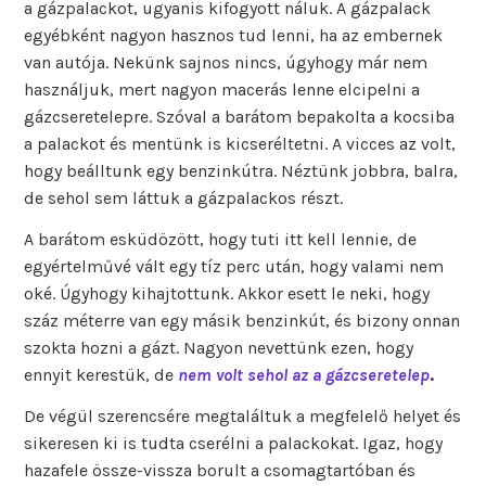
a gázpalackot, ugyanis kifogyott náluk. A gázpalack
egyébként nagyon hasznos tud lenni, ha az embernek
van autója. Nekünk sajnos nincs, úgyhogy már nem
használjuk, mert nagyon macerás lenne elcipelni a
gázcseretelepre. Szóval a barátom bepakolta a kocsiba
a palackot és mentünk is kicseréltetni. A vicces az volt,
hogy beálltunk egy benzinkútra. Néztünk jobbra, balra,
de sehol sem láttuk a gázpalackos részt.
A barátom esküdözött, hogy tuti itt kell lennie, de
egyértelművé vált egy tíz perc után, hogy valami nem
oké. Úgyhogy kihajtottunk. Akkor esett le neki, hogy
száz méterre van egy másik benzinkút, és bizony onnan
szokta hozni a gázt. Nagyon nevettünk ezen, hogy
ennyit kerestük, de
nem volt sehol az a gázcseretelep
.
De végül szerencsére megtaláltuk a megfelelő helyet és
sikeresen ki is tudta cserélni a palackokat. Igaz, hogy
hazafele össze-vissza borult a csomagtartóban és